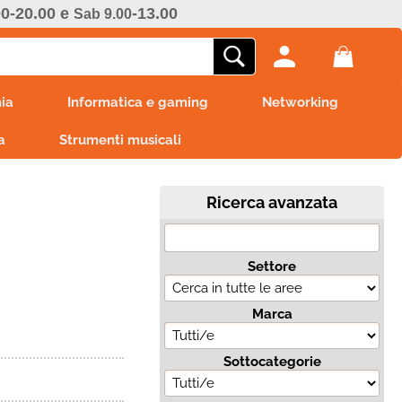
00-20.00 e
-13.00
Sab 9.00
ono già registrato
Sono un nuovo cliente
ia
Informatica e gaming
Networking
mpletare l'ordine inserisci
Se non sei ancora registrato sul
a
e utente e la password e
Strumenti musicali
nostro sito clicca sul pulsante
icca sul pulsante "Accedi"
"Registrati"
E-mail:
Ricerca avanzata
Password:
Settore
Marca
i perso la password?
Sottocategorie