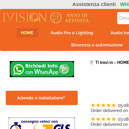
Assistenza clienti
WH
HOME
Audio Pro e Lighting
Audio ho
Sicurezza e automazione
Ti trovi in
HOM
Azienda o installatore?
05.08
Order delivered on 
03.08
Order delivered on 