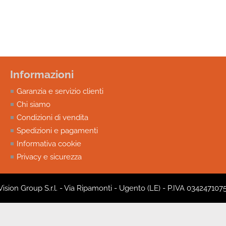
Informazioni
Garanzia e servizio clienti
Chi siamo
Condizioni di vendita
Spedizioni e pagamenti
Informativa cookie
Privacy e sicurezza
 Vision Group S.r.l. - Via Ripamonti - Ugento (LE) - P.IVA 034247107