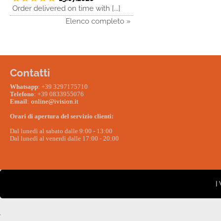
Order delivered on time with [...]
Elenco completo »
Contatti
W
hatsapp
: +39 3297175710
Telefono
: +39 0833955076
Email
:
online@ivision.it
Orari di apertura del servizio clienti:
Dal lunedì al sabato dalle 9:00 - 13:00
Dal lunedì al venerdì dalle 17:00 - 20:00
I