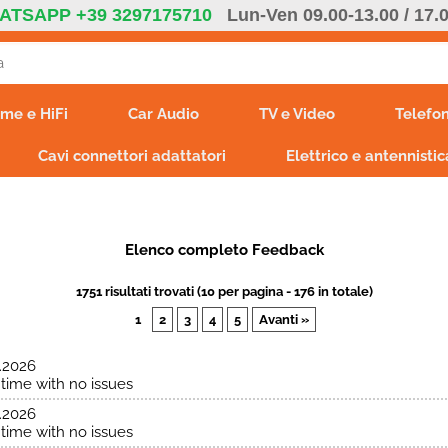
ATSAPP +39 3297175710
Lun-Ven 09.00-13.00 / 17.
S
me e HiFi
Car Audio
TV e Video
Telefon
Per co
Cavi connettori adattatori
Elettrico e antennistic
il nom
poi cl
E
Elenco completo Feedback
1751 risultati trovati (10 per pagina - 176 in totale)
1
2
3
4
5
Avanti »
.2026
Ha
time with no issues
.2026
time with no issues