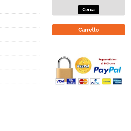
Carrello
Il carrello è vuoto