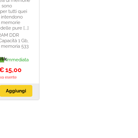
nea di memorie
, sono
 per tutti quei
e intendono
e memorie
delle pure [...]
RAM DDR
Capacità 1 Gb,
i memoria 533
ità:
Immediata
€
15,00
Iva esente