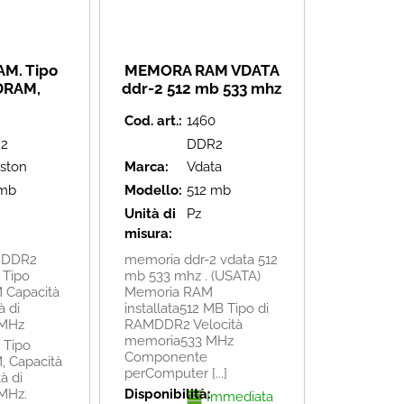
M. Tipo
MEMORA RAM VDATA
DRAM,
ddr-2 512 mb 533 mhz
512 Mb,
(USATA)
Cod. art.:
1460
 memoria
Hz.
2
DDR2
ston
Marca:
Vdata
 mb
Modello:
512 mb
Unità di
Pz
misura:
 DDR2
memoria ddr-2 vdata 512
 Tipo
mb 533 mhz . (USATA)
Capacità
Memoria RAM
à di
installata512 MB Tipo di
 MHz
RAMDDR2 Velocità
memoria533 MHz
 Tipo
Componente
 Capacità
perComputer [...]
à di
MHz.
Disponibilità:
Immediata