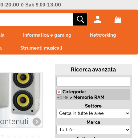
00-20.00 e
-13.00
Sab 9.00
ono già registrato
Sono un nuovo cliente
ia
Informatica e gaming
Networking
mpletare l'ordine inserisci
Se non sei ancora registrato sul
a
e utente e la password e
Strumenti musicali
nostro sito clicca sul pulsante
icca sul pulsante "Accedi"
"Registrati"
E-mail:
Ricerca avanzata
Password:
Categoria:
> Memorie RAM
HOME
Settore
i perso la password?
Marca