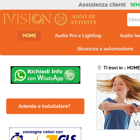
Assistenza clienti
WH
HOME
Audio Pro e Lighting
Audio ho
Sicurezza e automazione
Ti trovi in
HOM
Azienda o installatore?