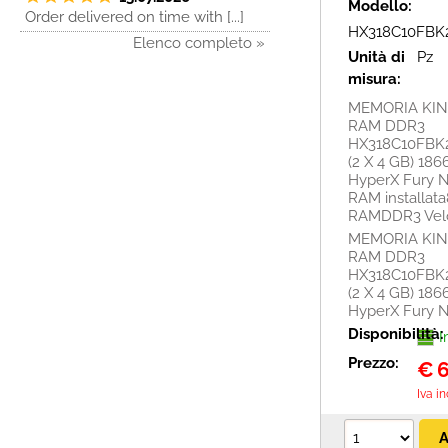
Modello:
Order delivered on time with [...]
HX318C10FBK
Elenco completo »
Unità di
Pz
misura:
MEMORIA KI
RAM DDR3
HX318C10FBK
(2 X 4 GB) 18
HyperX Fury 
RAM installata
RAMDDR3 Veloci
MEMORIA KI
RAM DDR3
HX318C10FBK
(2 X 4 GB) 18
HyperX Fury 
Disponibilità:
I
Prezzo:
€
6
Iva i