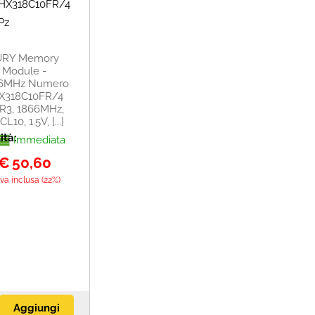
HX318C10FR/4
Pz
URY Memory
 Module -
6MHz Numero
 HX318C10FR/4
R3, 1866MHz,
10, 1.5V, [...]
ità:
Immediata
€
50,60
Iva inclusa (22%)