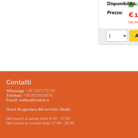
Disponibilità:
I
Prezzo:
€
1
Iva i
Contatti
W
hatsapp
: +39 3297175710
Telefono
: +39 0833955076
Email
:
online@ivision.it
Orari di apertura del servizio clienti:
Dal lunedì al sabato dalle 9:00 - 13:00
Dal lunedì al venerdì dalle 17:00 - 20:00