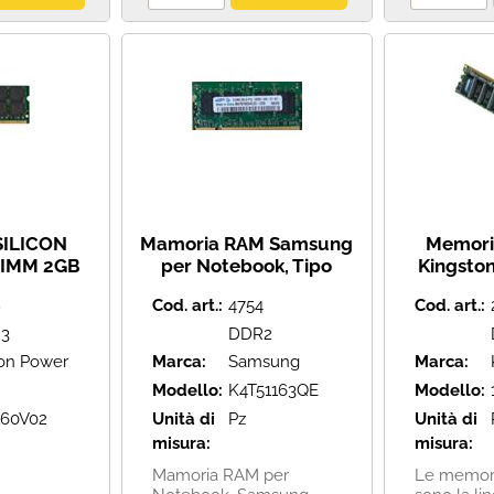
SILICON
Mamoria RAM Samsung
Memori
IMM 2GB
per Notebook, Tipo
Kingston
MHZ 256*8
DDR-2.
Gb, Veloc
8
Cod. art.:
4754
Cod. art.:
 CHIPS
53
U160V02
3
DDR2
con Power
Marca:
Samsung
Marca:
Modello:
K4T51163QE
Modello:
60V02
Unità di
Pz
Unità di
misura:
misura:
Mamoria RAM per
Le memori