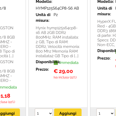
Modello:
Modello:
2/8
HYMP125S64CP8-S6 AB
Unità di
misura:
Unità di
Pz
misura:
HyperX F
Red - 4GB
NGSTON
Hynix hymp125s64cp8-
DDR3 186
s6 AB 2GB DDR2
di parte:
2/8 8GB
800MHz. RAM installata:
Specs: DD
66MHZ -
2 GB, Tipo di RAM:
Non-ECC, CL
NERO -
DDR2, Velocità memoria:
Disponibil
8 Tipo di
800 Mhz Memoria RAM
tà [...]
installata2 GB Tipo di [...]
Prezzo:
NGSTON
Disponibilità:
Immediata
Prezzo:
€
29,00
2/8 8GB
66MHZ -
Iva inclusa (22%)
NERO -
mmediata
1,18
nclusa (22%)