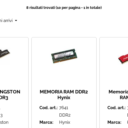
8 risultati trovati (10 per pagina - 1 in totale)
INGSTON
MEMORIA RAM DDR2
Memori
DR3
Hynix
RA
K2/8 8GB
HYMP125S64CP8-S6 AB
HX318C
1
Cod. art.:
7641
Cod. art.:
1866MHZ -
2GB DDR2 PC2-6400
1866MHZ,
y NERO -
800 Mhz SODIMM OS a
HyperX
3
DDR2
200 pin
ston
Marca:
Hynix
Marca: