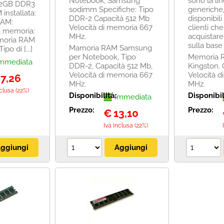
Notebook, Samsung
sono la li
r 2GB DDR3
sodimm Specifiche: Tipo
generiche
nstallata:
DDR-2 Capacità 512 Mb
disponibili
RAM:
Velocità di memoria 667
clienti ch
à memoria:
MHz.
acquistar
moria RAM
sulla base 
Mamoria RAM Samsung
po di [...]
per Notebook, Tipo
Memoria 
mmediata
DDR-2, Capacità 512 Mb,
Kingston. 
Velocità di memoria 667
Velocità d
7,26
MHz.
MHz.
nclusa (22%)
Disponibilità:
Disponibil
Immediata
Prezzo:
Prezzo:
€
13,10
Iva inclusa (22%)