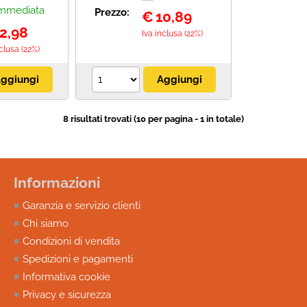
mmediata
Prezzo:
€
10,89
2,98
Iva inclusa (22%)
nclusa (22%)
8 risultati trovati (10 per pagina - 1 in totale)
Informazioni
Garanzia e servizio clienti
Chi siamo
Condizioni di vendita
Spedizioni e pagamenti
Informativa cookie
Privacy e sicurezza