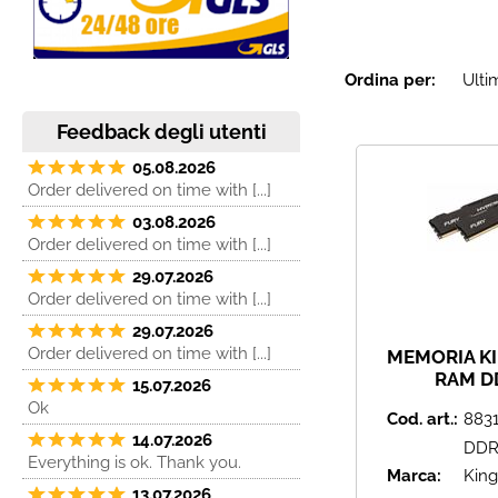
Ordina per:
Feedback degli utenti
05.08.2026
Order delivered on time with [...]
03.08.2026
Order delivered on time with [...]
29.07.2026
Order delivered on time with [...]
29.07.2026
Order delivered on time with [...]
MEMORIA K
RAM D
15.07.2026
HX318C10FB
Ok
Cod. art.:
883
(2 X 4 GB) 
14.07.2026
HyperX Fur
DDR
Everything is ok. Thank you.
Marca:
King
13.07.2026