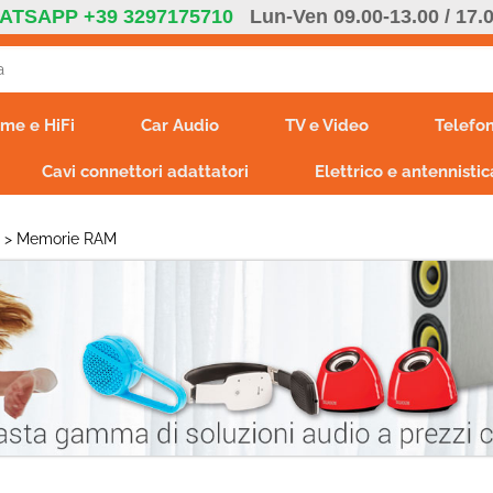
ATSAPP +39 3297175710
Lun-Ven 09.00-13.00 / 17.
S
me e HiFi
Car Audio
TV e Video
Telefon
Per co
Cavi connettori adattatori
Elettrico e antennistic
il nom
poi cl
E
Memorie RAM
Ha