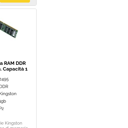
a RAM DDR
. Capacità 1
ità di memoria
2495
3 MHz.
DDR
Kingston
1gb
Pz
e Kingston