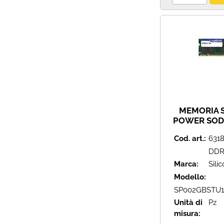
MEMORIA 
POWER SOD
DDRIII 1600
Cod. art.:
631
204 PIN 8
SP002GBST
DDR
Marca:
Sili
Modello:
SP002GBSTU1
Unità di
Pz
misura: