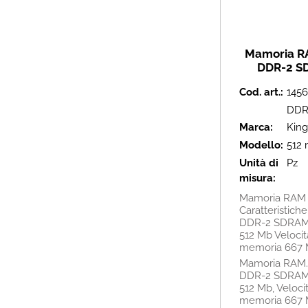
Mamoria RA
DDR-2 S
Capacità 
Cod. art.:
1456
Velocità di
667 M
DDR
Marca:
King
Modello:
512
Unità di
Pz
misura:
Mamoria RAM
Caratteristiche
DDR-2 SDRAM 
512 Mb Velocit
memoria 667
Mamoria RAM.
DDR-2 SDRAM,
512 Mb, Velocit
memoria 667 