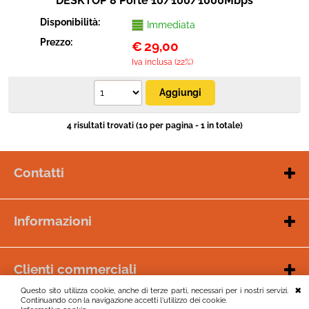
DESKTOP 8 Porte 10/100/1000Mbps
Disponibilità:
Immediata
Prezzo:
€
29,00
Iva inclusa (22%)
4 risultati trovati (10 per pagina - 1 in totale)
Contatti
W
hatsapp
: +39 3297175710
Telefono
: +39 0833955076
Email
:
online@ivision.it
Informazioni
Orari di apertura del servizio clienti:
Garanzia e servizio clienti
Dal lunedì al sabato dalle 9:00 - 13:00
Chi siamo
Dal lunedì al venerdì dalle 17:00 - 20:00
Clienti commerciali
Condizioni di vendita
Azienda o installatore?
Questo sito utilizza cookie, anche di terze parti, necessari per i nostri servizi.
Spedizioni e pagamenti
Continuando con la navigazione accetti l'utilizzo dei cookie.