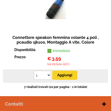
Connettore speakon femmina volante 4 poli ,
pcaudio sjk100, Montaggio A vite, Colore
Blu/nero, Materiale PVC.
Disponibilità:
Immediata
Prezzo:
€
3,59
Iva inclusa (22%)
7 risultati trovati (10 per pagina - 1 in totale)
Contatti
W
hatsapp
: +39 3297175710