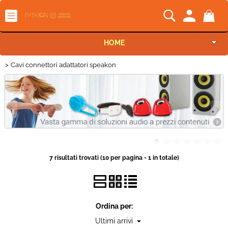
HOME
Cavi connettori adattatori speakon
Categoria:
> Cavi connettori adattatori speakon
HOME
Audio Pro e Lighting
Settore
Audio home e HiFi
Marca
Car Audio
TV e Video
Sottocategorie
7 risultati trovati (10 per pagina - 1 in totale)
Telefonia
Informatica e gaming
Ordina per:
Networking