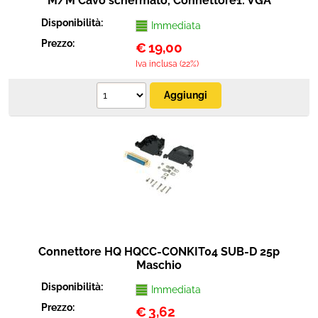
M/M Cavo schermato, Connettore1: VGA
(M),Connettore 2: VGA (M),Lunghezza 15 m.
Disponibilità:
Immediata
Prezzo:
€
19,00
Iva inclusa (22%)
Connettore HQ HQCC-CONKIT04 SUB-D 25p
Maschio
Disponibilità:
Immediata
Prezzo:
€
3,62