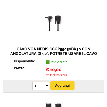
Sicurezza e automazione
Cavi connettori adattatori
Elettrico e antennistica
Strumenti musicali
CAVO VGA NEDIS CCGP59050BK50 CON
ANGOLATURA DI 90°, POTRETE USARE IL CAVO
IN AREE RIDOTTE, SPINA VGA 90° (15-pin) >
Disponibilità:
Immediata
SPINA VGA (15-pin) RISOLUZIONE MASSIMA
1280X800, 5.0 M
Prezzo:
€
10,00
Iva inclusa (22%)