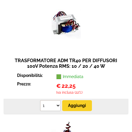
Sicurezza e automazione
Cavi connettori adattatori
Elettrico e antennistica
Strumenti musicali
TRASFORMATORE ADM TR40 PER DIFFUSORI
100V Potenza RMS: 10 / 20 / 40 W
Disponibilità:
Immediata
Prezzo:
€
22,25
Iva inclusa (22%)