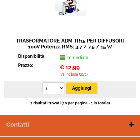
TRASFORMATORE ADM TR15 PER DIFFUSORI
100V Potenza RMS: 3.7 / 7.5 / 15 W
Disponibilità:
Immediata
Prezzo:
€
12,99
Iva inclusa (22%)
2 risultati trovati (10 per pagina - 1 in totale)
Contatti
W
hatsapp
: +39 3297175710
Telefono
: +39 0833955076