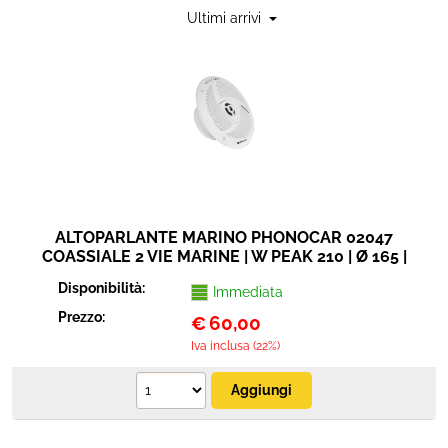
Sicurezza e automazione
Cavi connettori adattatori
Elettrico e antennistica
Strumenti musicali
ALTOPARLANTE MARINO PHONOCAR 02047
COASSIALE 2 VIE MARINE | W PEAK 210 | Ø 165 |
4 Ohm
Disponibilità:
Immediata
Prezzo:
€
60,00
Iva inclusa (22%)