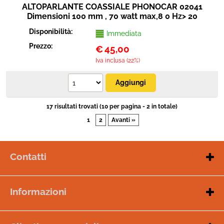
ALTOPARLANTE COASSIALE PHONOCAR 02041
Dimensioni 100 mm , 70 watt max,8 0 Hz> 20
KHz,SPL 92 dB
Disponibilità:
Immediata
Prezzo:
€
45,00
Iva inclusa (22%)
17 risultati trovati (10 per pagina - 2 in totale)
1
2
Avanti »
Contatti
W
hatsapp
: +39 3297175710
Telefono
: +39 0833955076
Email
:
online@ivision.it
Informazioni
Orari di apertura del servizio clienti:
Garanzia e servizio clienti
Dal lunedì al sabato dalle 9:00 - 13:00
Chi siamo
Dal lunedì al venerdì dalle 17:00 - 20:00