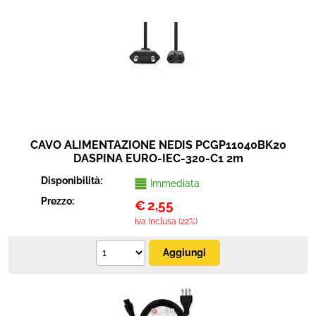
Sicurezza e automazione
Cavi connettori adattatori
Elettrico e antennistica
Strumenti musicali
CAVO ALIMENTAZIONE NEDIS PCGP11040BK20
DASPINA EURO-IEC-320-C1 2m
Disponibilità:
Immediata
Prezzo:
€
2,55
Iva inclusa (22%)