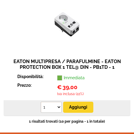
Sicurezza e automazione
Cavi connettori adattatori
Elettrico e antennistica
Strumenti musicali
EATON MULTIPRESA / PARAFULMINE - EATON
PROTECTION BOX 1 TEL@ DIN - PB1TD - 1
PRESA SCHUKO + 1 PRESA TELEFONICA
Disponibilità:
Immediata
Prezzo:
€
39,00
Iva inclusa (22%)
1 risultati trovati (10 per pagina - 1 in totale)