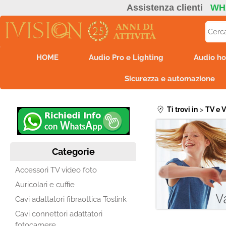
Assistenza clienti
WH
HOME
Audio Pro e Lighting
Audio ho
Sicurezza e automazione
Ti trovi in
TV e 
Categorie
Accessori TV video foto
Auricolari e cuffie
Cavi adattatori fibraottica Toslink
Cavi connettori adattatori
fotocamere