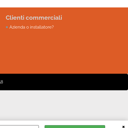
Clienti commerciali
Azienda o installatore?
58