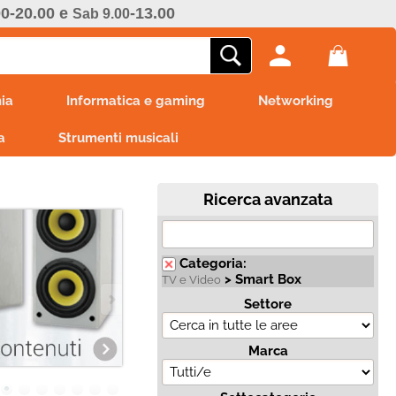
00-20.00 e
-13.00
Sab 9.00
ono già registrato
Sono un nuovo cliente
ia
Informatica e gaming
Networking
mpletare l'ordine inserisci
Se non sei ancora registrato sul
a
e utente e la password e
Strumenti musicali
nostro sito clicca sul pulsante
icca sul pulsante "Accedi"
"Registrati"
E-mail:
Ricerca avanzata
Password:
Categoria:
> Smart Box
TV e Video
Settore
i perso la password?
Marca