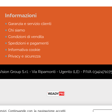
Informazioni
Garanzia e servizio clienti
Chi siamo
Condizioni di vendita
Spedizioni e pagamenti
Informativa cookie
Privacy e sicurezza
 Vision Group S.r.l. - Via Ripamonti - Ugento (LE) - P.IVA 034247107
servizi. Continuando con la navigazione accetti