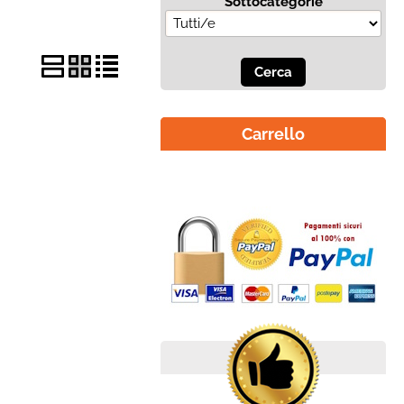
Sottocategorie
Carrello
Il carrello è vuoto