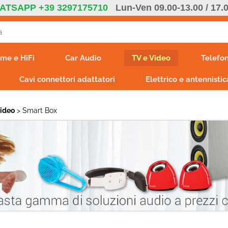
ATSAPP +39 3297175710
Lun-Ven 09.00-13.00 / 17.
S
me e HiFi
Car Audio
TV e Video
Telefon
Per co
Cavi connettori adattatori
Elettrico e antennistic
il nom
poi cl
Video
Smart Box
Ha