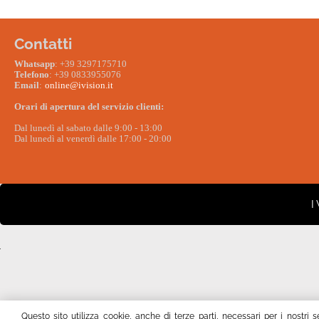
Contatti
W
hatsapp
: +39 3297175710
Telefono
: +39 0833955076
Email
:
online@ivision.it
Orari di apertura del servizio clienti:
Dal lunedì al sabato dalle 9:00 - 13:00
Dal lunedì al venerdì dalle 17:00 - 20:00
I
Questo sito utilizza cookie, anche di terze parti, necessari per i nostri 