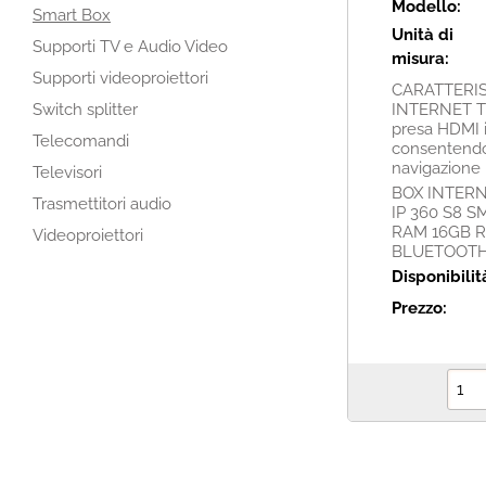
Modello:
Smart Box
Unità di
Supporti TV e Audio Video
misura:
Supporti videoproiettori
CARATTERIS
Switch splitter
INTERNET TV
presa HDMI 
Telecomandi
consentendo
navigazione in
Televisori
BOX INTERN
Trasmettitori audio
IP 360 S8 
RAM 16GB 
Videoproiettori
BLUETOOT
Disponibilit
Prezzo: