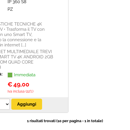
IP 360 S8
PZ
TICHE TECNICHE 4K
 • Trasforma il TV con
in uno Smart TV,
 la connessione e la
 internet [...]
ET MULTIMEDIALE TREVI
SMART TV 4K ANDROID 2GB
ROM QUAD CORE
H
à:
Immediata
€
49,00
Iva inclusa (22%)
1 risultati trovati (10 per pagina - 1 in totale)