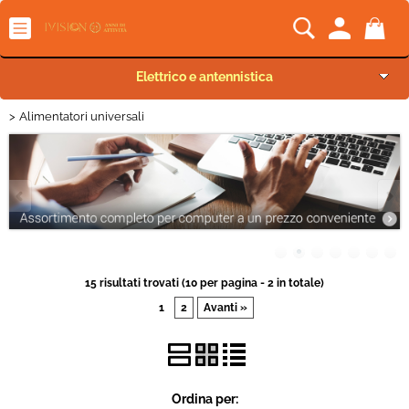
Elettrico e antennistica
Alimentatori universali
Categoria:
> Alimentatori universali
Elettrico e antennistica
HOME
Settore
Audio Pro e Lighting
Marca
Audio home e HiFi
Car Audio
Sottocategorie
15 risultati trovati (10 per pagina - 2 in totale)
1
TV e Video
2
Avanti »
Telefonia
Ordina per:
Informatica e gaming