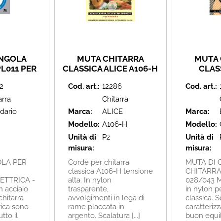
INGOLA
MUTA CHITARRA
MUTA 
L011 PER
CLASSICA ALICE A106-H
CLAS
RRA
.02
2
Cod. art.:
12286
Cod. art.:
LETTRICA
1
arra
Chitarra
dario
Marca:
ALICE
Marca:
Modello:
A106-H
Modello:
Unità di
Pz
Unità di
misura:
misura:
LA PER
Corde per chitarra
MUTA DI 
classica A106-H tensione
CHITARRA
ETTRICA -
alta. In nylon
028/043 M
n acciaio
trasparente,
in nylon pe
chitarra
avvolgimenti in lega di
classica. 
rica sono
rame placcata in
caratteriz
tto il
argento. Scalatura [...]
buon equil