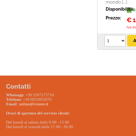
mondo [...]
Disponibilità:
I
Prezzo:
€
1
Iva i
Contatti
W
hatsapp
: +39 3297175710
Telefono
: +39 0833955076
Email
:
online@ivision.it
Orari di apertura del servizio clienti:
Dal lunedì al sabato dalle 9:00 - 13:00
Dal lunedì al venerdì dalle 17:00 - 20:00