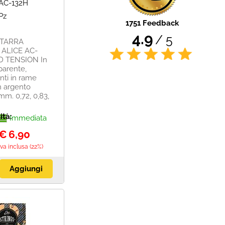
AC-132H
Pz
1751 Feedback
4.9
/ 5
ITARRA
 ALICE AC-
D TENSION In
parente,
nti in rame
n argento
mm. 0,72, 0,83,
ità:
Immediata
€
6,90
Iva inclusa (22%)