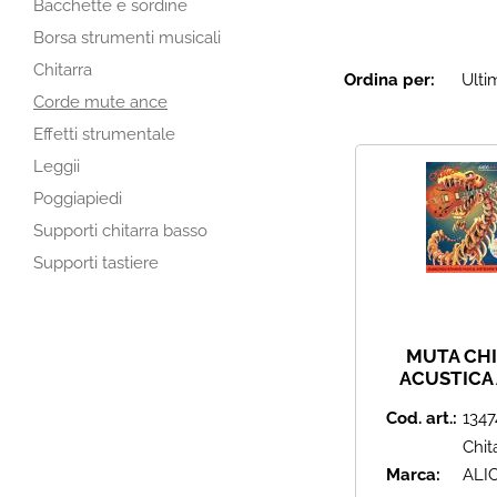
Bacchette e sordine
Borsa strumenti musicali
Chitarra
Ordina per:
Corde mute ance
Effetti strumentale
Leggii
Poggiapiedi
Supporti chitarra basso
Supporti tastiere
MUTA CH
ACUSTICA
STRINGS SU
Cod. art.:
1347
Chit
Marca:
ALI