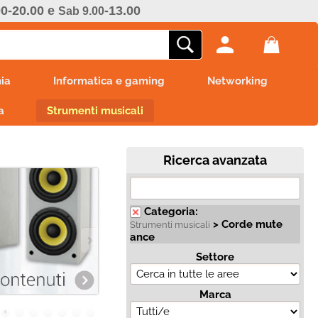
00-20.00 e
-13.00
Sab 9.00
ono già registrato
Sono un nuovo cliente
ia
Informatica e gaming
Networking
mpletare l'ordine inserisci
Se non sei ancora registrato sul
a
e utente e la password e
Strumenti musicali
nostro sito clicca sul pulsante
icca sul pulsante "Accedi"
"Registrati"
E-mail:
Ricerca avanzata
Password:
Categoria:
> Corde mute
Strumenti musicali
ance
Settore
i perso la password?
Marca