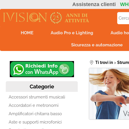
Assistenza clienti
WH
HOME
Audio Pro e Lighting
Audio ho
Sicurezza e automazione
Ti trovi in
Strum
Categorie
Accessori strumenti musicali
Accordatori e metronomi
Amplificatori chitarra basso
Aste e supporti microfonici