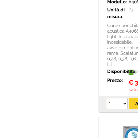
Modello:
A40
Unità di
Pz
misura:
Corde per chit
acustica A406
light. In acciai
inossidabile,
avvolgimenti i
rame. Scalatu
0,28, 0,38, 0,61,
[...]
Disponibilità:
I
Prezzo:
€
3
Iva i