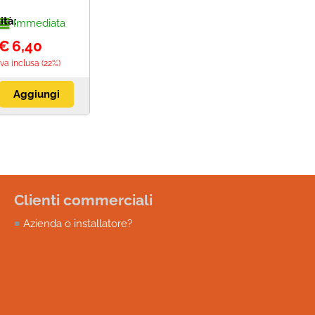
ità:
Immediata
€
6,40
Iva inclusa (22%)
Clienti commerciali
Azienda o installatore?