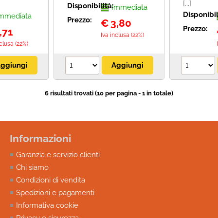
[...]
Disponibilità:
Immediata
Disponibil
mmediata
Prezzo:
€
3,80
Prezzo:
,71
Iva inclusa (22%)
nclusa (22%)
6 risultati trovati (10 per pagina - 1 in totale)
Informazioni
Garanzia e servizio clienti
Chi siamo
Condizioni di vendita
Spedizioni e pagamenti
Informativa cookie