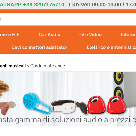
ATSAPP +39 3297175710
Lun-Ven 09.00-13.00 / 17.
S
me e HiFi
Car Audio
TV e Video
Telefon
Per co
Cavi connettori adattatori
Elettrico e antennistic
il nom
poi cl
enti musicali
Corde mute ance
Ha