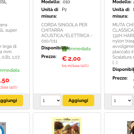
6SL
Modello:
.010
Modello:
Unità di
Pz
Unità di
misura:
misura:
arra
CORDA SINGOLA PER
MUTA CH
SL super
CHITARRA
CLASSICA
o
ACUSTICA/ELETTRICA -
132H HAR
010/011
nylon tras
n lega di
avvolgime
Disponibilità:
Immediata
ra mm.
placcato i
Prezzo:
 0,81, 1,07,
Scalatura 
€
2,00
[...]
Iva inclusa (22%)
Disponibil
mmediata
Prezzo:
,50
nclusa (22%)