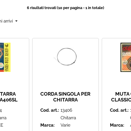
6 risultati trovati (10 per pagina - 1 in totale)
ITARRA
CORDA SINGOLA PER
MUTA 
 A406SL
CHITARRA
CLASSIC
PERLIGHT
ACUSTICA/ELETTRICA
132H HA
4
Cod. art.:
13406
Cod. art.:
- 010/011
SCALATUR
0,83, 1,04,
arra
Chitarra
CE
Marca:
Varie
Marca: