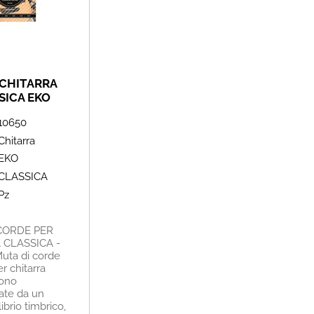
CHITARRA
SICA EKO
8"-0.43"
10650
Chitarra
EKO
CLASSICA
Pz
CORDE PER
 CLASSICA -
uta di corde
r chitarra
Sono
zate da un
ibrio timbrico,