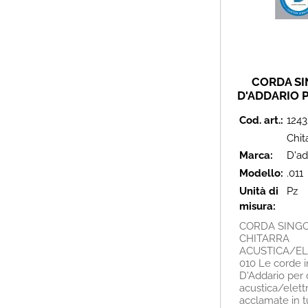
CORDA S
D'ADDARIO P
CHITA
Cod. art.:
1243
ACUSTICA/E
- 01
Chit
Marca:
D'ad
Modello:
.011
Unità di
Pz
misura:
CORDA SINGO
CHITARRA
ACUSTICA/EL
010 Le corde i
D'Addario per 
acustica/elett
acclamate in tu