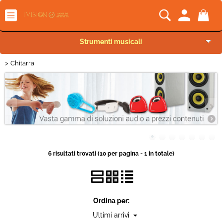
Strumenti musicali
Chitarra
Categoria:
> Chitarra
Strumenti musicali
HOME
Settore
Audio Pro e Lighting
Marca
Audio home e HiFi
Car Audio
Sottocategorie
6 risultati trovati (10 per pagina - 1 in totale)
TV e Video
Telefonia
Ordina per:
Informatica e gaming